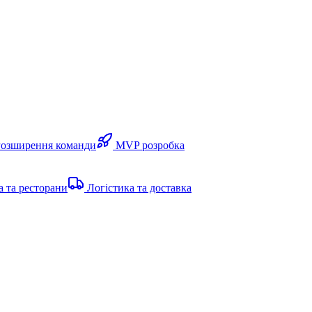
Розширення команди
MVP розробка
а та ресторани
Логістика та доставка