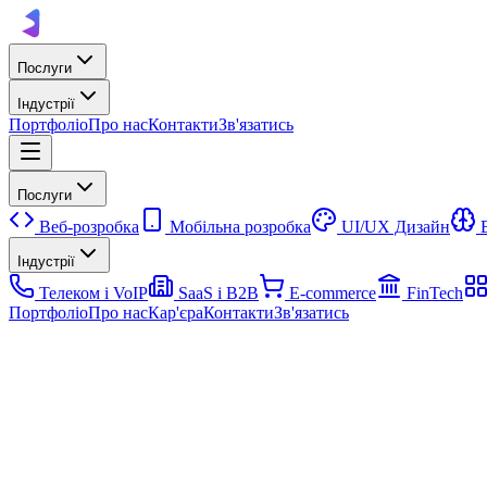
Послуги
Індустрії
Портфоліо
Про нас
Контакти
Зв'язатись
Послуги
Веб-розробка
Мобільна розробка
UI/UX Дизайн
Індустрії
Телеком і VoIP
SaaS і B2B
E-commerce
FinTech
Портфоліо
Про нас
Кар'єра
Контакти
Зв'язатись