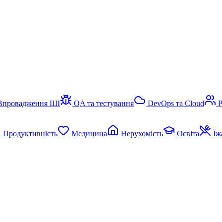
Впровадження ШІ
QA та тестування
DevOps та Cloud
Продуктивність
Медицина
Нерухомість
Освіта
Їж