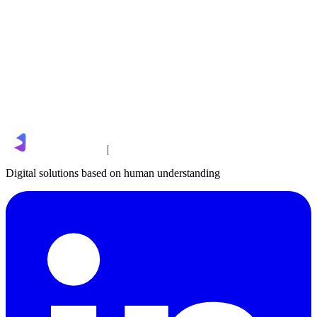
sales@limgro.com
|
Digital solutions based on human understanding