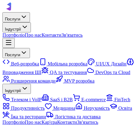
Послуги
Індустрії
Портфоліо
Про нас
Контакти
Зв'язатись
Послуги
Веб-розробка
Мобільна розробка
UI/UX Дизайн
Впровадження ШІ
QA та тестування
DevOps та Cloud
Розширення команди
MVP розробка
Індустрії
Телеком і VoIP
SaaS і B2B
E-commerce
FinTech
Продуктивність
Медицина
Нерухомість
Освіта
Їжа та ресторани
Логістика та доставка
Портфоліо
Про нас
Кар'єра
Контакти
Зв'язатись