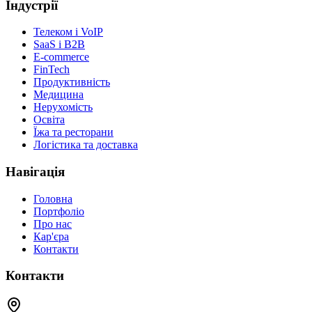
Індустрії
Телеком і VoIP
SaaS і B2B
E-commerce
FinTech
Продуктивність
Медицина
Нерухомість
Освіта
Їжа та ресторани
Логістика та доставка
Навігація
Головна
Портфоліо
Про нас
Кар'єра
Контакти
Контакти