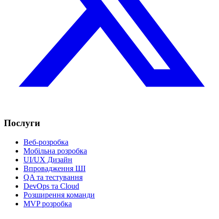
Послуги
Веб-розробка
Мобільна розробка
UI/UX Дизайн
Впровадження ШІ
QA та тестування
DevOps та Cloud
Розширення команди
MVP розробка